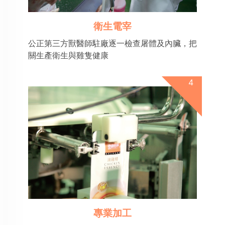
衛生電宰
公正第三方獸醫師駐廠逐一檢查屠體及內臟，把
關生產衛生與雞隻健康
專業加工