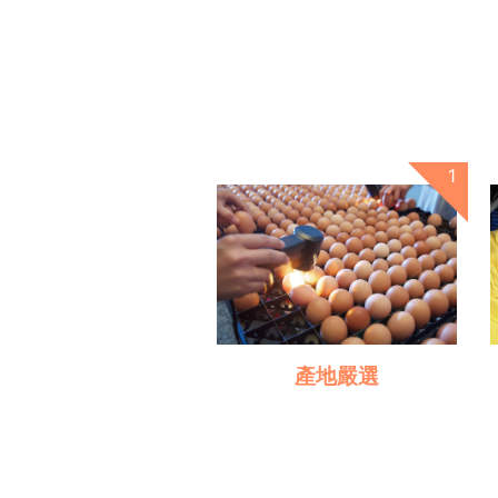
產地嚴選
來自雲林的土雞專家，豐富經
驗與科學化管理