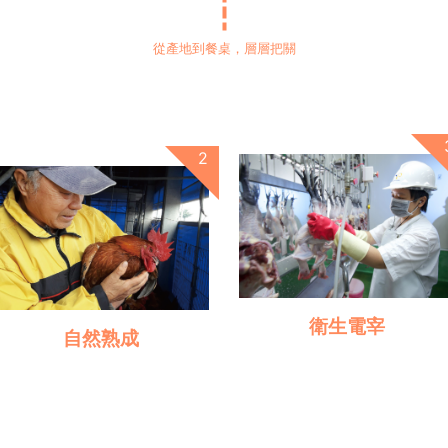
從產地到餐桌，層層把關
衛生電宰
自然熟成
公正第三方獸醫師駐廠逐一檢
足齡飼養，肉質Q彈，自然風
查屠體及內臟，把關生產衛生
味
與雞隻健康